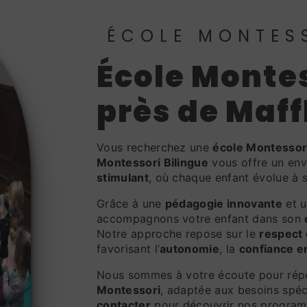
ÉCOLE MONTES
école Montessori à Presles,
près de Maff
Vous recherchez une
école Montessor
Montessori Bilingue
vous offre un en
stimulant
, où chaque enfant évolue à 
Grâce à une
pédagogie innovante
et 
accompagnons votre enfant dans son
Notre approche repose sur le
respect
favorisant l’
autonomie
, la
confiance e
Nous sommes à votre écoute pour rép
Montessori
, adaptée aux besoins spé
contacter
pour découvrir nos program