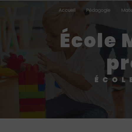
Panneau de gestion des cookies
Accueil
Pédagogie
Mate
école Montessori Presles,
pr
ÉCO