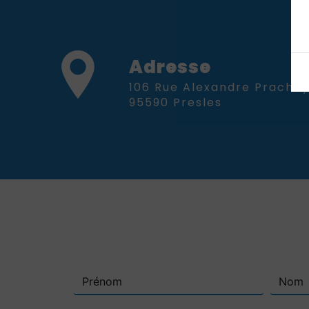
Adresse
106 Rue Alexandre Prachay,
95590 Presles