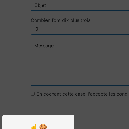
Combien font dix plus trois
En cochant cette case, j'accepte les condi