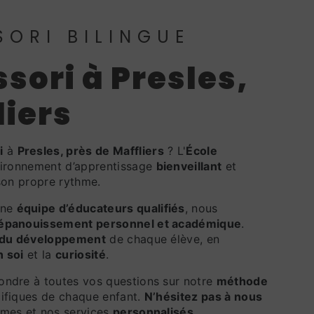
SORI BILINGUE
liers
i
à
Presles, près de Maffliers
? L'
École
vironnement d’apprentissage
bienveillant
et
son propre rythme.
une
équipe d’éducateurs qualifiés
, nous
épanouissement personnel et académique
.
 du développement
de chaque élève, en
n soi
et la
curiosité
.
ondre à toutes vos questions sur notre
méthode
cifiques de chaque enfant.
N’hésitez pas à nous
mes et nos services
personnalisés
.