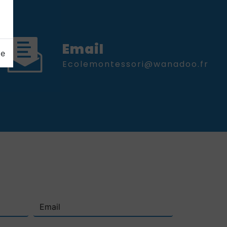
Email
ge
ecolemontessori@wanadoo.fr