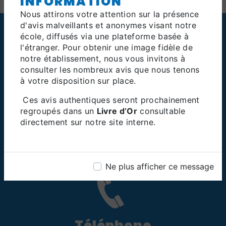
INFORMATION
Nous attirons votre attention sur la présence
d'avis malveillants et anonymes visant notre
école, diffusés via une plateforme basée à
l'étranger. Pour obtenir une image fidèle de
notre établissement, nous vous invitons à
consulter les nombreux avis que nous tenons
à votre disposition sur place.
Ces avis authentiques seront prochainement
regroupés dans un
Livre d’Or
consultable
Adresse
directement sur notre site interne.
106 Rue Alexandre Prachay, 95590
Presles
Ne plus afficher ce message
Téléphone