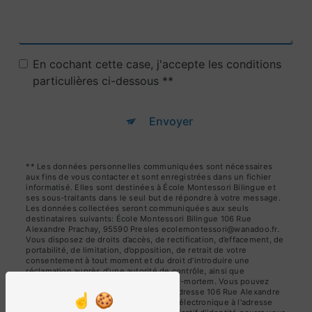
En cochant cette case, j'accepte les conditions
particulières ci-dessous **
Envoyer
** Les données personnelles communiquées sont nécessaires
aux fins de vous contacter et sont enregistrées dans un fichier
informatisé. Elles sont destinées à École Montessori Bilingue et
ses sous-traitants dans le seul but de répondre à votre message.
Les données collectées seront communiquées aux seuls
destinataires suivants: École Montessori Bilingue 106 Rue
Alexandre Prachay, 95590 Presles ecolemontessori@wanadoo.fr.
Vous disposez de droits d’accès, de rectification, d’effacement, de
portabilité, de limitation, d’opposition, de retrait de votre
consentement à tout moment et du droit d’introduire une
réclamation auprès d’une autorité de contrôle, ainsi que
d’organiser le sort de vos données post-mortem. Vous pouvez
exercer ces droits par voie postale à l'adresse 106 Rue Alexandre
Prachay, 95590 Presles ou par courrier électronique à l'adresse