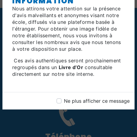
INFORMATION
Nous attirons votre attention sur la présence
d'avis malveillants et anonymes visant notre
école, diffusés via une plateforme basée à
l'étranger. Pour obtenir une image fidèle de
notre établissement, nous vous invitons à
consulter les nombreux avis que nous tenons
à votre disposition sur place.
Ces avis authentiques seront prochainement
regroupés dans un
Livre d’Or
consultable
Adresse
directement sur notre site interne.
106 Rue Alexandre Prachay, 95590
Presles
Ne plus afficher ce message
Téléphone