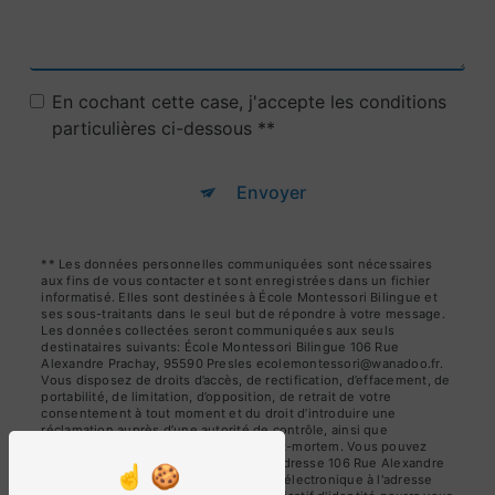
En cochant cette case, j'accepte les conditions
particulières ci-dessous **
Envoyer
** Les données personnelles communiquées sont nécessaires
aux fins de vous contacter et sont enregistrées dans un fichier
informatisé. Elles sont destinées à École Montessori Bilingue et
ses sous-traitants dans le seul but de répondre à votre message.
Les données collectées seront communiquées aux seuls
destinataires suivants: École Montessori Bilingue 106 Rue
Alexandre Prachay, 95590 Presles ecolemontessori@wanadoo.fr.
Vous disposez de droits d’accès, de rectification, d’effacement, de
portabilité, de limitation, d’opposition, de retrait de votre
consentement à tout moment et du droit d’introduire une
réclamation auprès d’une autorité de contrôle, ainsi que
d’organiser le sort de vos données post-mortem. Vous pouvez
exercer ces droits par voie postale à l'adresse 106 Rue Alexandre
Prachay, 95590 Presles ou par courrier électronique à l'adresse